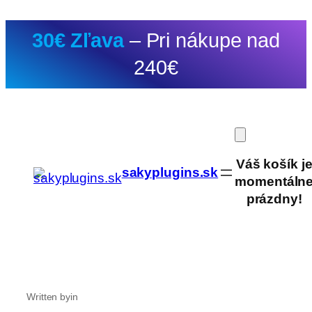
Prejsť
30€ Zľava
– Pri nákupe nad
na
obsah
240€
Váš košík j
sakyplugins.sk
momentáln
prázdny!
Written by
in