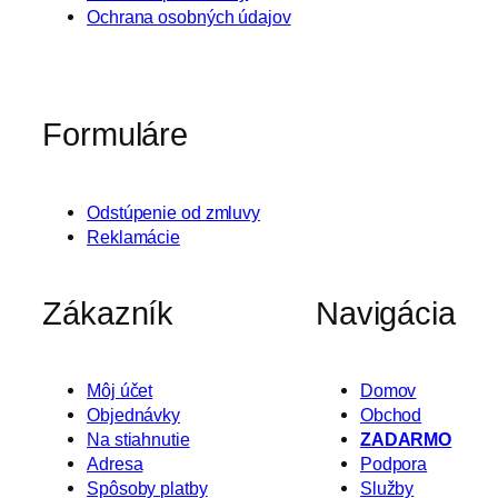
Ochrana osobných údajov
Formuláre
Odstúpenie od zmluvy
Reklamácie
Zákazník
Navigácia
Môj účet
Domov
Objednávky
Obchod
Na stiahnutie
ZADARMO
Adresa
Podpora
Spôsoby platby
Služby