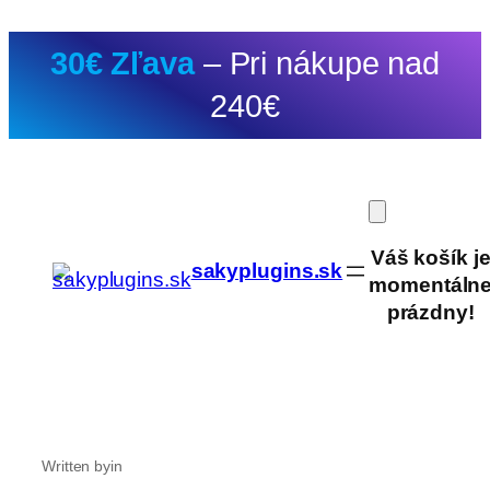
Prejsť
30€ Zľava
– Pri nákupe nad
na
obsah
240€
Váš košík j
sakyplugins.sk
momentáln
prázdny!
Written by
in