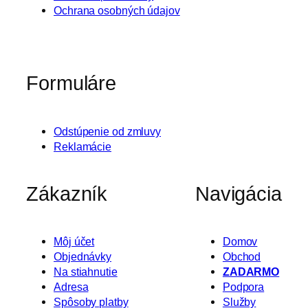
Ochrana osobných údajov
Formuláre
Odstúpenie od zmluvy
Reklamácie
Zákazník
Navigácia
Môj účet
Domov
Objednávky
Obchod
Na stiahnutie
ZADARMO
Adresa
Podpora
Spôsoby platby
Služby