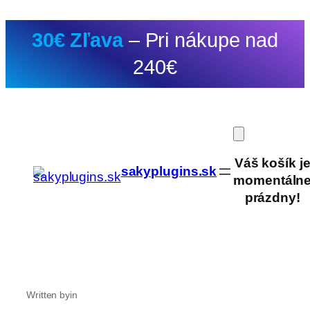
Prejsť
30€ Zľava
– Pri nákupe nad
na
obsah
240€
Váš košík j
sakyplugins.sk
momentáln
prázdny!
Written by
in