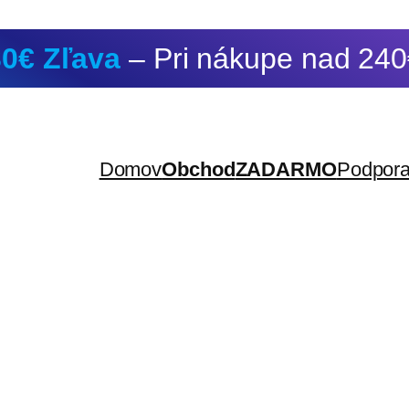
30€ Zľava
– Pri nákupe nad 24
Domov
Obchod
ZADARMO
Podpor