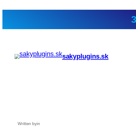
Prejsť
na
obsah
sakyplugins.sk
Written by
in